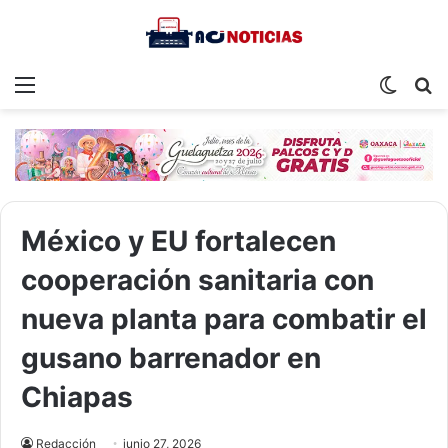
Menu
Switch
S
skin
fo
México y EU fortalecen
cooperación sanitaria con
nueva planta para combatir el
gusano barrenador en
Chiapas
Redacción
junio 27, 2026