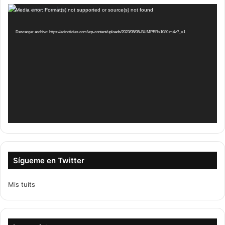
Reproductor
Media error: Format(s) not supported or source(s) not found
de
vídeo
Descargar archivo: https://acinoticias.com/wp-content/uploads/2023/05/05-BUMPERx1080.m4v?_=1
Sígueme en Twitter
Mis tuits