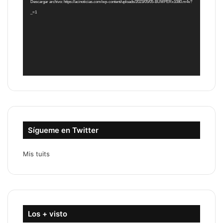
Descargar archivo: https://acinoticias.com/wp-content/uploads/2023/05/05-BUMPERx1080.m4v?
_=1
Sígueme en Twitter
Mis tuits
Los + visto