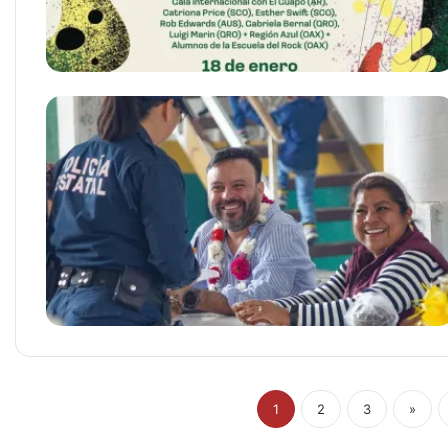
1
2
3
»