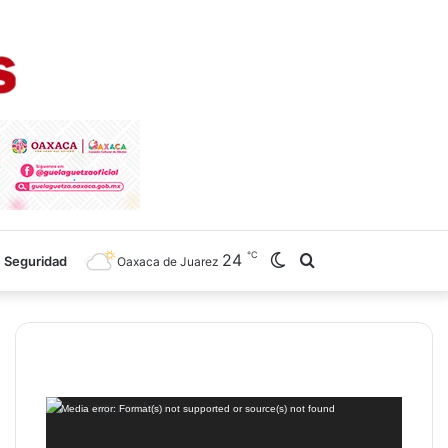
℃
24
Switch
Search
Seguridad
Oaxaca de Juarez
skin
for
Reproductor
Media error: Format(s) not supported or source(s) not found
de
vídeo