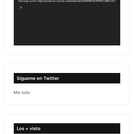
Descargar archivo: https://acinoticias.com/wp-content/uploads/2023/05/05-BUMPERx1080.m4v?
_=1
Sígueme en Twitter
Mis tuits
Los + visto