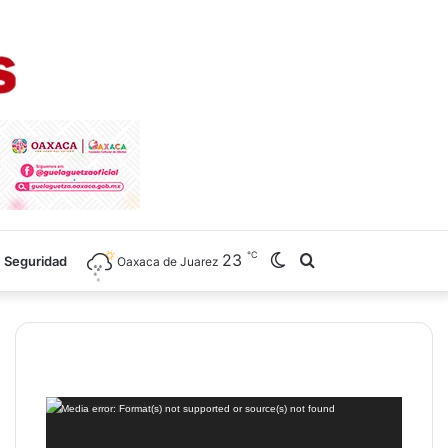
℃
23
Switch
Search
Seguridad
Oaxaca de Juarez
skin
for
Reproductor
Media error: Format(s) not supported or source(s) not found
de
vídeo