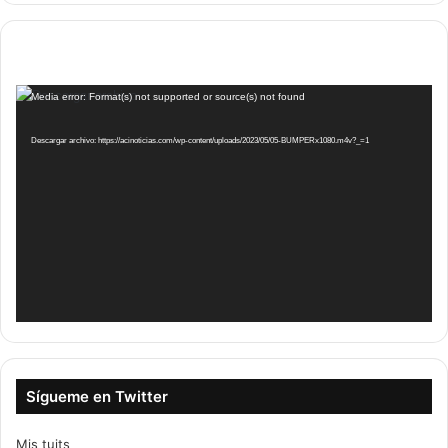
Reproductor
Media error: Format(s) not supported or source(s) not found
de
vídeo
Descargar archivo: https://acinoticias.com/wp-content/uploads/2023/05/05-BUMPERx1080.m4v?_=1
Sígueme en Twitter
Mis tuits