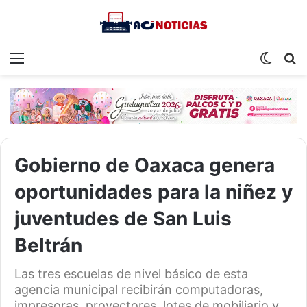
Menu
Switch
S
skin
fo
Gobierno de Oaxaca genera
oportunidades para la niñez y
juventudes de San Luis
Beltrán
Las tres escuelas de nivel básico de esta
agencia municipal recibirán computadoras,
impresoras, proyectores, lotes de mobiliario y