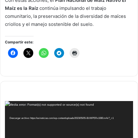
Con estas acciones, el
Plan Nacional de Maíz Nativo El
Maíz es la Raíz
continúa impulsando el trabajo
comunitario, la preservación de la diversidad de maíces
criollos y el manejo sostenible del suelo.
Compartir este:
Reproductor
Media error: Format(s) not supported or source(s) not found
de
vídeo
Descargar archivo: https://acinoticias.com/wp-content/uploads/2023/05/05-BUMPERx1080.m4v?_=1