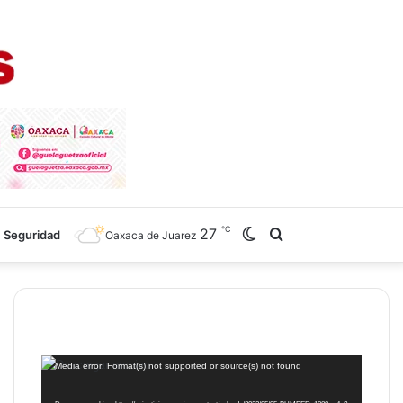
℃
27
Switch
Search
Seguridad
Oaxaca de Juarez
skin
for
Reproductor
Media error: Format(s) not supported or source(s) not found
de
vídeo