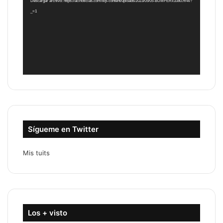
Descargar archivo: https://acinoticias.com/wp-content/uploads/2023/05/05-BUMPERx1080.m4v?
_=1
Sígueme en Twitter
Mis tuits
Los + visto