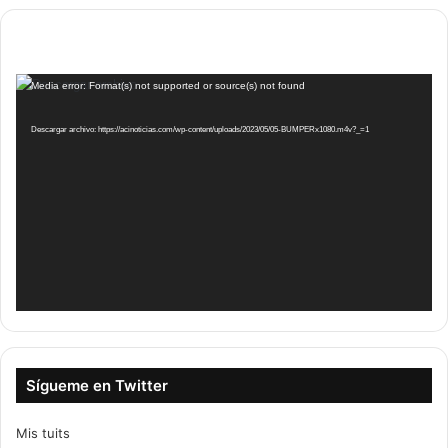
Reproductor
Media error: Format(s) not supported or source(s) not found
de
vídeo
Descargar archivo: https://acinoticias.com/wp-content/uploads/2023/05/05-BUMPERx1080.m4v?_=1
Sígueme en Twitter
Mis tuits