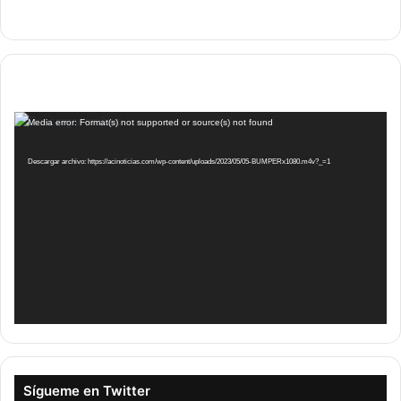
Reproductor
Media error: Format(s) not supported or source(s) not found
de
vídeo
Descargar archivo: https://acinoticias.com/wp-content/uploads/2023/05/05-BUMPERx1080.m4v?_=1
Sígueme en Twitter