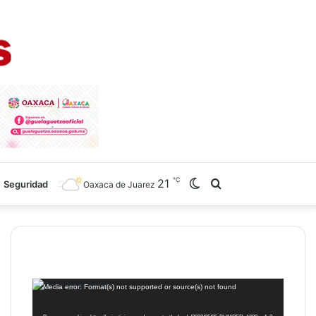
℃
21
Switch
Search
Seguridad
Oaxaca de Juarez
skin
for
Reproductor
Media error: Format(s) not supported or source(s) not found
de
vídeo