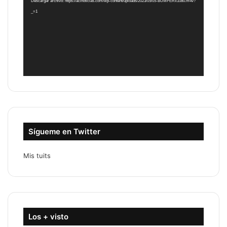
Descargar archivo: https://acinoticias.com/wp-content/uploads/2023/05/05-BUMPERx1080.m4v?
_=1
Sígueme en Twitter
Mis tuits
Los + visto