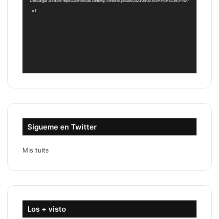
Descargar archivo: https://acinoticias.com/wp-content/uploads/2023/05/05-BUMPERx1080.m4v?
_=1
Sígueme en Twitter
Mis tuits
Los + visto