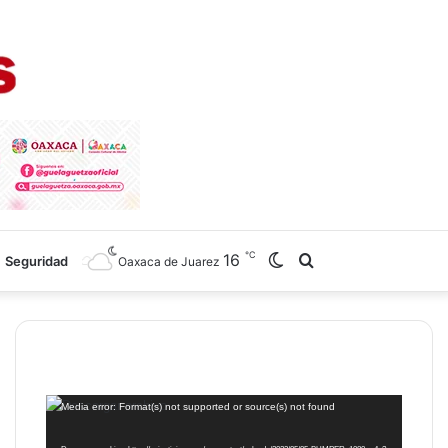
℃
16
Switch
Search
Seguridad
Oaxaca de Juarez
skin
for
Reproductor
Media error: Format(s) not supported or source(s) not found
de
vídeo