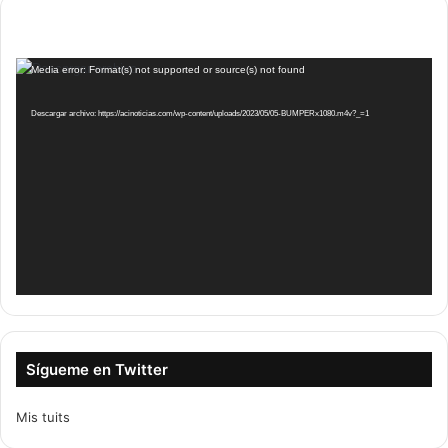
Reproductor
Media error: Format(s) not supported or source(s) not found
de
vídeo
Descargar archivo: https://acinoticias.com/wp-content/uploads/2023/05/05-BUMPERx1080.m4v?_=1
Sígueme en Twitter
Mis tuits