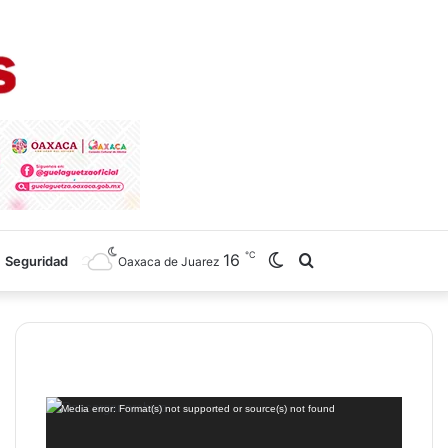
℃
16
Switch
Search
Seguridad
Oaxaca de Juarez
skin
for
Reproductor
Media error: Format(s) not supported or source(s) not found
de
vídeo