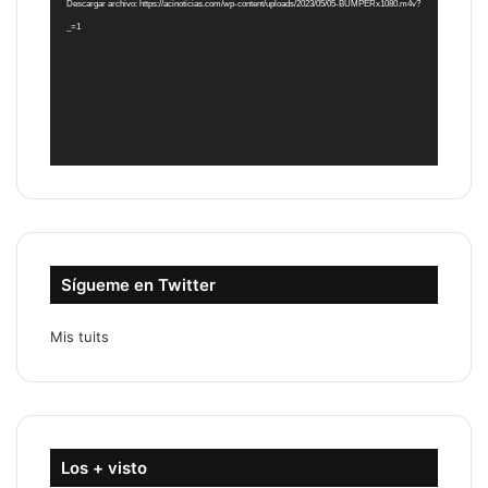
Descargar archivo: https://acinoticias.com/wp-content/uploads/2023/05/05-BUMPERx1080.m4v?
_=1
Sígueme en Twitter
Mis tuits
Los + visto