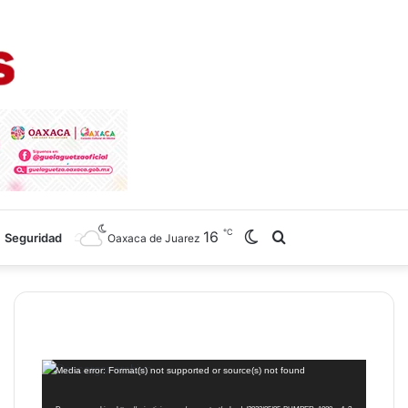
℃
16
Switch
Search
Seguridad
Oaxaca de Juarez
skin
for
Reproductor
Media error: Format(s) not supported or source(s) not found
de
vídeo