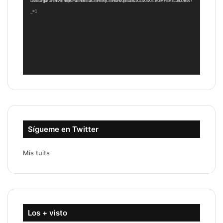
Descargar archivo: https://acinoticias.com/wp-content/uploads/2023/05/05-BUMPERx1080.m4v?
_=1
Sígueme en Twitter
Mis tuits
Los + visto