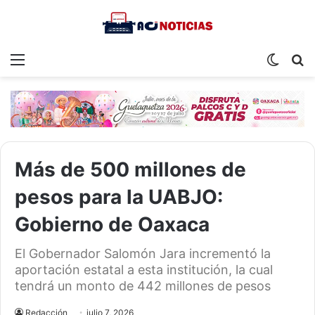
Menu
Switch
S
skin
fo
Más de 500 millones de
pesos para la UABJO:
Gobierno de Oaxaca
El Gobernador Salomón Jara incrementó la
aportación estatal a esta institución, la cual
tendrá un monto de 442 millones de pesos
Redacción
julio 7, 2026