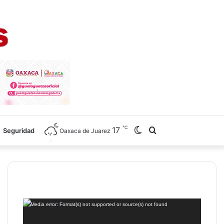
℃
17
Switch
Search
Seguridad
Oaxaca de Juarez
skin
for
Reproductor
Media error: Format(s) not supported or source(s) not found
de
vídeo