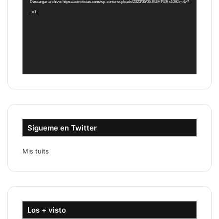
Descargar archivo: https://acinoticias.com/wp-content/uploads/2023/05/05-BUMPERx1080.m4v?
_=1
Sígueme en Twitter
Mis tuits
Los + visto