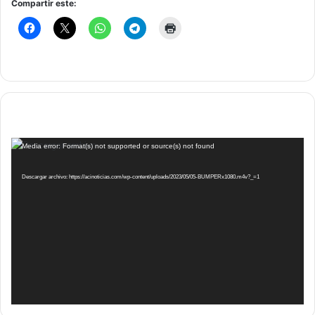
Compartir este:
Reproductor
Media error: Format(s) not supported or source(s) not found
de
vídeo
Descargar archivo: https://acinoticias.com/wp-content/uploads/2023/05/05-BUMPERx1080.m4v?_=1