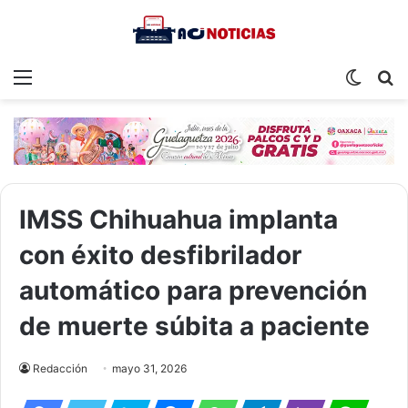
Menu
Switch
S
skin
fo
IMSS Chihuahua implanta
con éxito desfibrilador
automático para prevención
de muerte súbita a paciente
Redacción
mayo 31, 2026