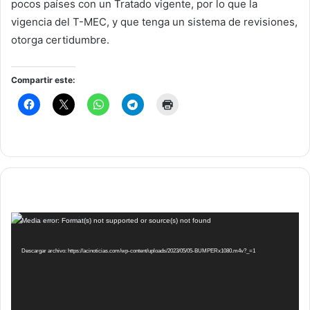
pocos países con un Tratado vigente, por lo que la
vigencia del T-MEC, y que tenga un sistema de revisiones,
otorga certidumbre.
Compartir este:
Reproductor
Media error: Format(s) not supported or source(s) not found
de
vídeo
Descargar archivo: https://acinoticias.com/wp-content/uploads/2023/05/05-BUMPERx1080.m4v?_=1