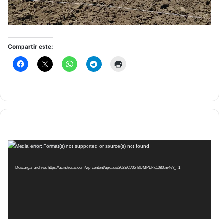
Compartir este:
Reproductor
Media error: Format(s) not supported or source(s) not found
de
vídeo
Descargar archivo: https://acinoticias.com/wp-content/uploads/2023/05/05-BUMPERx1080.m4v?_=1