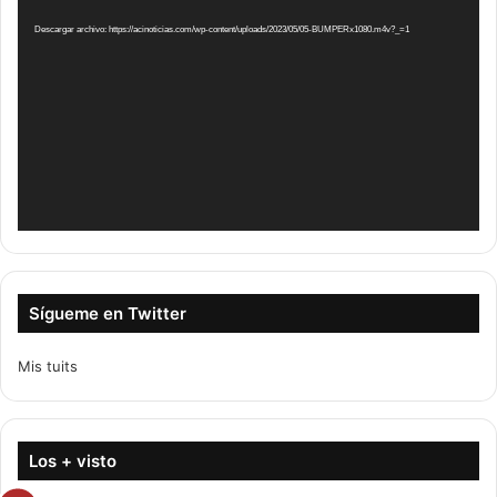
de
vídeo
Descargar archivo: https://acinoticias.com/wp-content/uploads/2023/05/05-BUMPERx1080.m4v?_=1
Sígueme en Twitter
Mis tuits
Los + visto