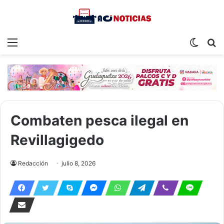
Menu
Switch
S
skin
fo
Combaten pesca ilegal en
Revillagigedo
Redacción
julio 8, 2026