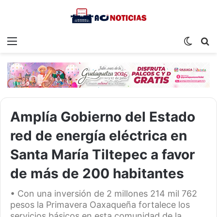
Menu
Switch
S
skin
fo
Amplía Gobierno del Estado
red de energía eléctrica en
Santa María Tiltepec a favor
de más de 200 habitantes
• Con una inversión de 2 millones 214 mil 762
pesos la Primavera Oaxaqueña fortalece los
servicios básicos en esta comunidad de la