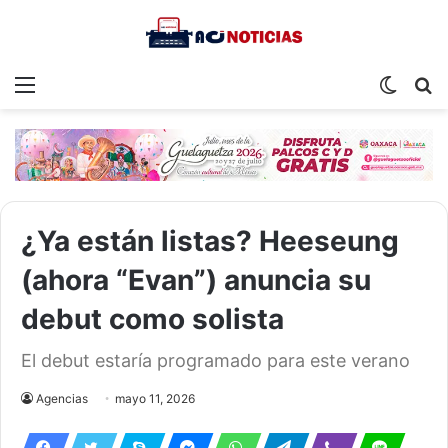
Menu
Switch
S
skin
fo
¿Ya están listas? Heeseung
(ahora “Evan”) anuncia su
debut como solista
El debut estaría programado para este verano
Agencias
mayo 11, 2026