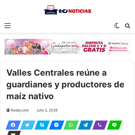
Menu
Switch
S
skin
fo
Valles Centrales reúne a
guardianes y productores de
maíz nativo
Redacción
julio 2, 2026