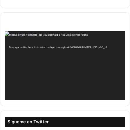
Reproductor
Media error: Format(s) not supported or source(s) not found
de
vídeo
Descargar archivo: https://acinoticias.com/wp-content/uploads/2023/05/05-BUMPERx1080.m4v?_=1
Sígueme en Twitter