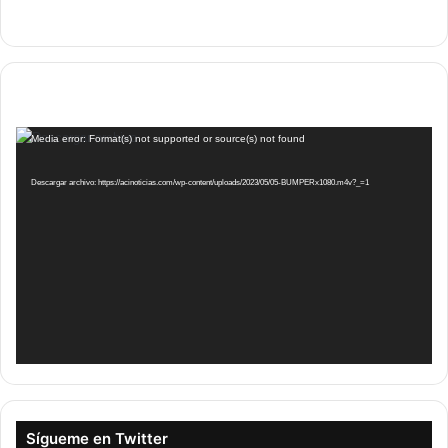
Reproductor
Media error: Format(s) not supported or source(s) not found
de
vídeo
Descargar archivo: https://acinoticias.com/wp-content/uploads/2023/05/05-BUMPERx1080.m4v?_=1
Sígueme en Twitter