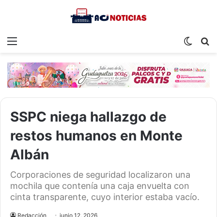
Menu
Switch
S
skin
fo
SSPC niega hallazgo de
restos humanos en Monte
Albán
Corporaciones de seguridad localizaron una
mochila que contenía una caja envuelta con
cinta transparente, cuyo interior estaba vacío.
Redacción
junio 12, 2026