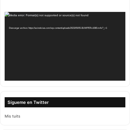
Reproductor
Media error: Format(s) not supported or source(s) not found
de
vídeo
Descargar archivo: https://acinoticias.com/wp-content/uploads/2023/05/05-BUMPERx1080.m4v?_=1
Sígueme en Twitter
Mis tuits