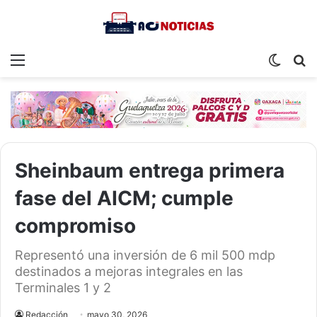
Menu
Switch
S
skin
fo
Sheinbaum entrega primera
fase del AICM; cumple
compromiso
Representó una inversión de 6 mil 500 mdp
destinados a mejoras integrales en las
Terminales 1 y 2
Redacción
mayo 30, 2026