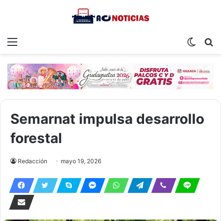
Menu
Switch
S
skin
fo
Semarnat impulsa desarrollo
forestal
Redacción
mayo 19, 2026