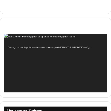
Reproductor
Media error: Format(s) not supported or source(s) not found
de
vídeo
Descargar archivo: https://acinoticias.com/wp-content/uploads/2023/05/05-BUMPERx1080.m4v?_=1
Sígueme en Twitter