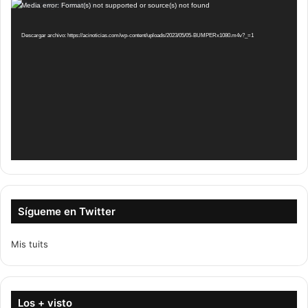
Reproductor
Media error: Format(s) not supported or source(s) not found
de
vídeo
Descargar archivo: https://acinoticias.com/wp-content/uploads/2023/05/05-BUMPERx1080.m4v?_=1
Sígueme en Twitter
Mis tuits
Los + visto