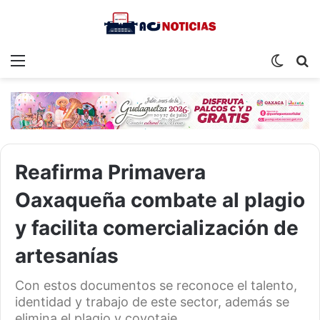
Menu
Switch
S
skin
fo
Reafirma Primavera
Oaxaqueña combate al plagio
y facilita comercialización de
artesanías
Con estos documentos se reconoce el talento,
identidad y trabajo de este sector, además se
elimina el plagio y coyotaje