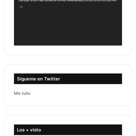
Descargar archivo: https://acinoticias.com/wp-content/uploads/2023/05/05-BUMPERx1080.m4v?
_=1
Sígueme en Twitter
Mis tuits
Los + visto