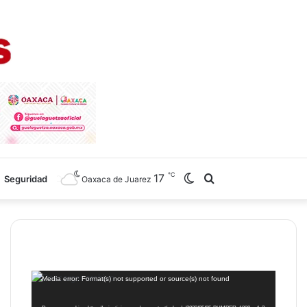
℃
17
Switch
Search
Seguridad
Oaxaca de Juarez
skin
for
Reproductor
Media error: Format(s) not supported or source(s) not found
de
vídeo