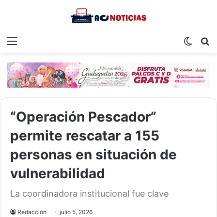
Menu
Switch
S
skin
fo
“Operación Pescador”
permite rescatar a 155
personas en situación de
vulnerabilidad
La coordinadora institucional fue clave
Redacción
julio 5, 2026