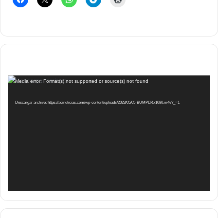
Reproductor
Media error: Format(s) not supported or source(s) not found
de
vídeo
Descargar archivo: https://acinoticias.com/wp-content/uploads/2023/05/05-BUMPERx1080.m4v?_=1