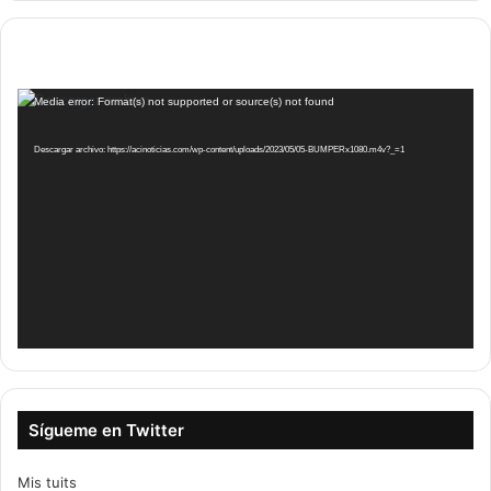
Reproductor
Media error: Format(s) not supported or source(s) not found
de
vídeo
Descargar archivo: https://acinoticias.com/wp-content/uploads/2023/05/05-BUMPERx1080.m4v?_=1
Sígueme en Twitter
Mis tuits