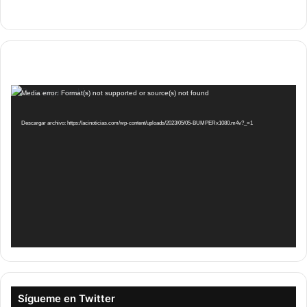
Reproductor
Media error: Format(s) not supported or source(s) not found
de
vídeo
Descargar archivo: https://acinoticias.com/wp-content/uploads/2023/05/05-BUMPERx1080.m4v?_=1
Sígueme en Twitter