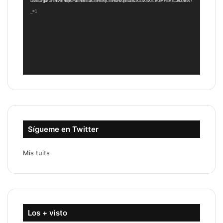
Descargar archivo: https://acinoticias.com/wp-content/uploads/2023/05/05-BUMPERx1080.m4v?
_=1
Sígueme en Twitter
Mis tuits
Los + visto