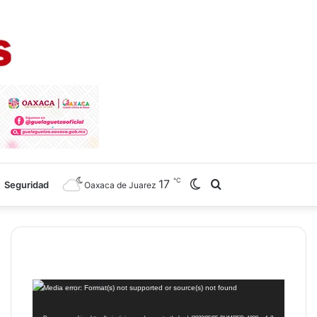
℃
17
Switch
Search
Seguridad
Oaxaca de Juarez
skin
for
Reproductor
Media error: Format(s) not supported or source(s) not found
de
vídeo