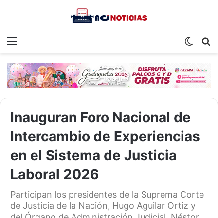
Menu
Switch
S
skin
fo
Inauguran Foro Nacional de
Intercambio de Experiencias
en el Sistema de Justicia
Laboral 2026
Participan los presidentes de la Suprema Corte
de Justicia de la Nación, Hugo Aguilar Ortiz y
del Órgano de Administración Judicial, Néstor