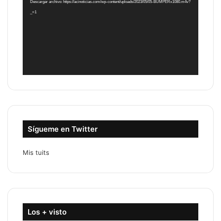
Descargar archivo: https://acinoticias.com/wp-content/uploads/2023/05/05-BUMPERx1080.m4v?
_=1
Sígueme en Twitter
Mis tuits
Los + visto