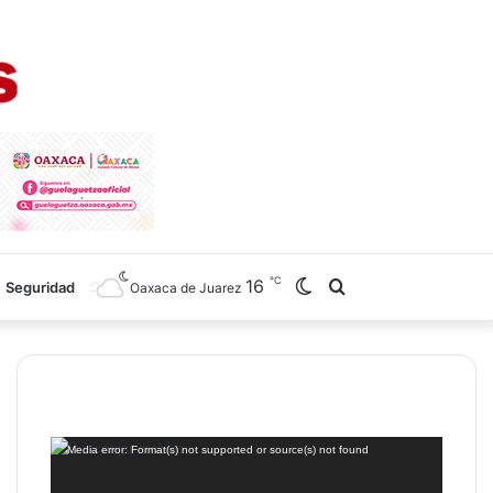
℃
16
Switch
Search
Seguridad
Oaxaca de Juarez
skin
for
Reproductor
Media error: Format(s) not supported or source(s) not found
de
vídeo