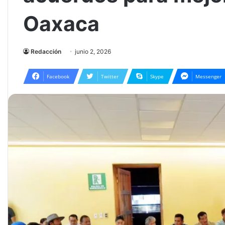
Oaxaca
Redacción
junio 2, 2026
Facebook
Twitter
Skype
Messenger