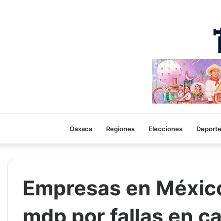
Oaxaca
Regiones
Elecciones
Deport
Empresas en México
mdp por fallas en c