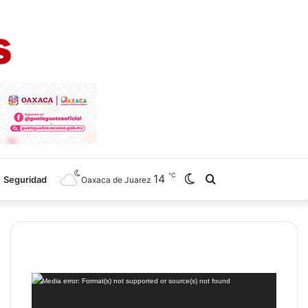
℃
14
Switch
Search
Seguridad
Oaxaca de Juarez
skin
for
Reproductor
Media error: Format(s) not supported or source(s) not found
de
vídeo