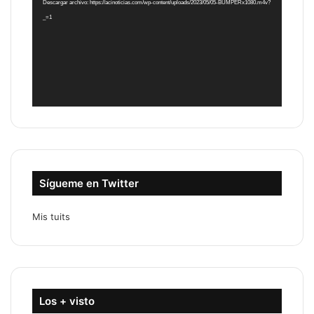
Descargar archivo: https://acinoticias.com/wp-content/uploads/2023/05/05-BUMPERx1080.m4v?
_=1
Sígueme en Twitter
Mis tuits
Los + visto