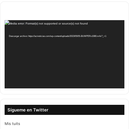
Reproductor
Media error: Format(s) not supported or source(s) not found
de
vídeo
Descargar archivo: https://acinoticias.com/wp-content/uploads/2023/05/05-BUMPERx1080.m4v?_=1
Sígueme en Twitter
Mis tuits