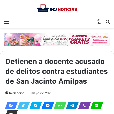
Menu
Switch
S
skin
fo
Detienen a docente acusado
de delitos contra estudiantes
de San Jacinto Amilpas
Redacción
mayo 22, 2026