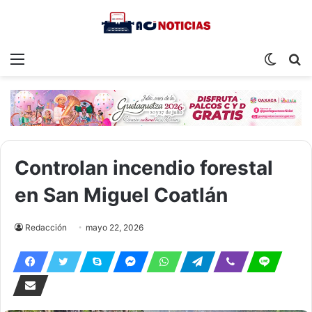
Menu
Switch
S
skin
fo
Controlan incendio forestal
en San Miguel Coatlán
Redacción
mayo 22, 2026