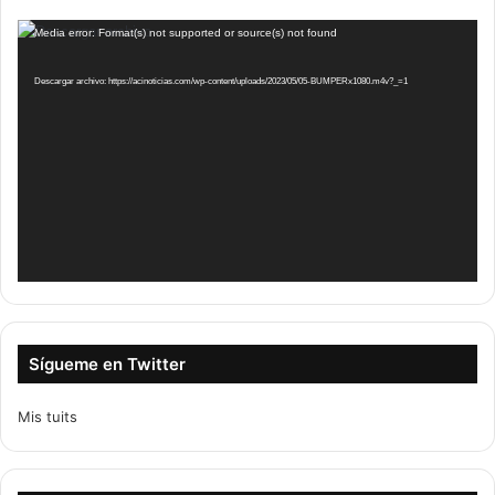
Reproductor
Media error: Format(s) not supported or source(s) not found
de
vídeo
Descargar archivo: https://acinoticias.com/wp-content/uploads/2023/05/05-BUMPERx1080.m4v?_=1
Sígueme en Twitter
Mis tuits