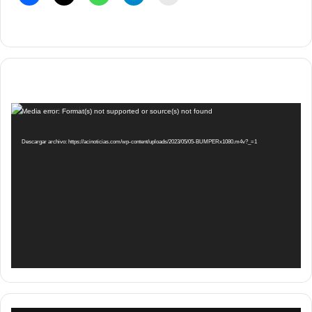
Reproductor
Media error: Format(s) not supported or source(s) not found
de
vídeo
Descargar archivo: https://acinoticias.com/wp-content/uploads/2023/05/05-BUMPERx1080.m4v?_=1