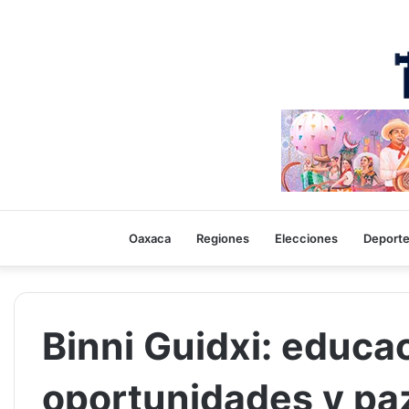
Oaxaca
Regiones
Elecciones
Deport
Binni Guidxi: educa
oportunidades y pa