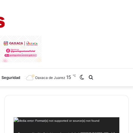
℃
15
Switch
Search
Seguridad
Oaxaca de Juarez
skin
for
Reproductor
Media error: Format(s) not supported or source(s) not found
de
vídeo