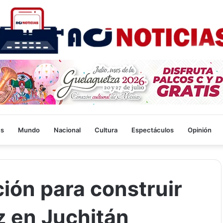
es
Mundo
Nacional
Cultura
Espectáculos
Opinión
ción para construir
z en Juchitán