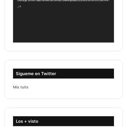
Descargar archivo: https://acinoticias.com/wp-content/uploads/2023/05/05-BUMPERx1080.m4v?
_=1
Sígueme en Twitter
Mis tuits
Los + visto