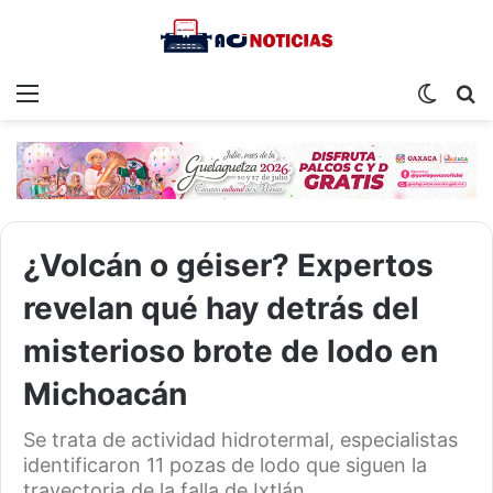
Menu
Switch
S
skin
fo
¿Volcán o géiser? Expertos
revelan qué hay detrás del
misterioso brote de lodo en
Michoacán
Se trata de actividad hidrotermal, especialistas
identificaron 11 pozas de lodo que siguen la
trayectoria de la falla de Ixtlán.