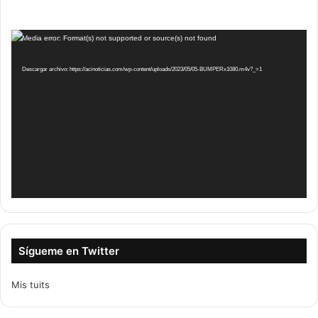
Reproductor
Media error: Format(s) not supported or source(s) not found
de
vídeo
Descargar archivo: https://acinoticias.com/wp-content/uploads/2023/05/05-BUMPERx1080.m4v?_=1
Sígueme en Twitter
Mis tuits