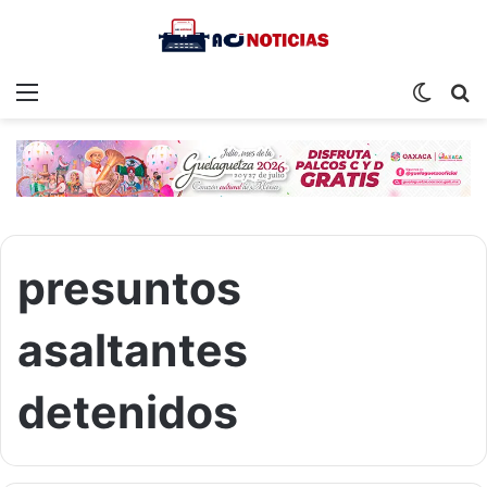
Menu
Switch
S
skin
fo
presuntos
asaltantes
detenidos