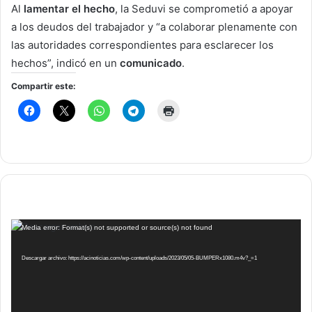
Al
lamentar el hecho
, la Seduvi se comprometió a apoyar
a los deudos del trabajador y “a colaborar plenamente con
las autoridades correspondientes para esclarecer los
hechos”, indicó en un
comunicado
.
Compartir este:
Reproductor
Media error: Format(s) not supported or source(s) not found
de
vídeo
Descargar archivo: https://acinoticias.com/wp-content/uploads/2023/05/05-BUMPERx1080.m4v?_=1