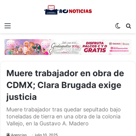
Menu
Switch
S
skin
fo
Muere trabajador en obra de
CDMX; Clara Brugada exige
justicia
Muere trabajador tras quedar sepultado bajo
toneladas de tierra en una obra de la colonia
Vallejo, en la Gustavo A. Madero
Agencias
julio 10, 2025