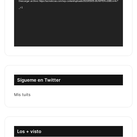
Descargar archivo: https://acinoticias.com/wp-content/uploads/2023/05/05-BUMPERx1080.m4v?
_=1
Sígueme en Twitter
Mis tuits
Los + visto