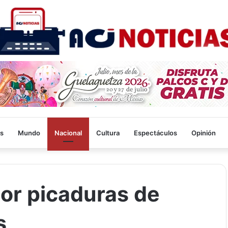
s
Mundo
Nacional
Cultura
Espectáculos
Opinión
or picaduras de
s