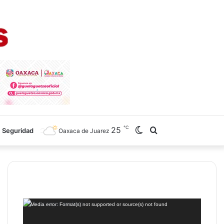
℃
25
Switch
Search
Seguridad
Oaxaca de Juarez
skin
for
Reproductor
Media error: Format(s) not supported or source(s) not found
de
vídeo