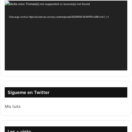
Reproductor
Media error: Format(s) not supported or source(s) not found
de
vídeo
Descargar archivo: https://acinoticias.com/wp-content/uploads/2023/05/05-BUMPERx1080.m4v?_=1
Sígueme en Twitter
Mis tuits
Los + visto