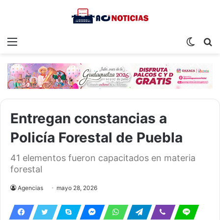
Menu
Switch
S
skin
fo
Entregan constancias a
Policía Forestal de Puebla
41 elementos fueron capacitados en materia
forestal
Agencias
mayo 28, 2026