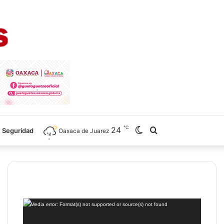
℃
24
Switch
Search
Seguridad
Oaxaca de Juarez
skin
for
Reproductor
Media error: Format(s) not supported or source(s) not found
de
vídeo