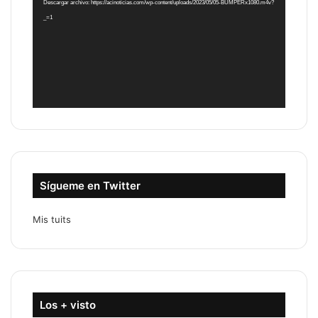
Descargar archivo: https://acinoticias.com/wp-content/uploads/2023/05/05-BUMPERx1080.m4v?
_=1
Sígueme en Twitter
Mis tuits
Los + visto