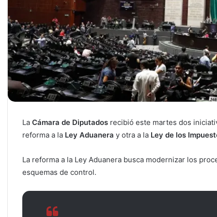
La
Cámara de Diputados
recibió este martes dos iniciat
reforma a la
Ley Aduanera
y otra a la
Ley de los Impuest
La reforma a la Ley Aduanera busca modernizar los pro
esquemas de control.