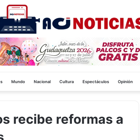
es
Mundo
Nacional
Cultura
Espectáculos
Opinión
s recibe reformas a
s