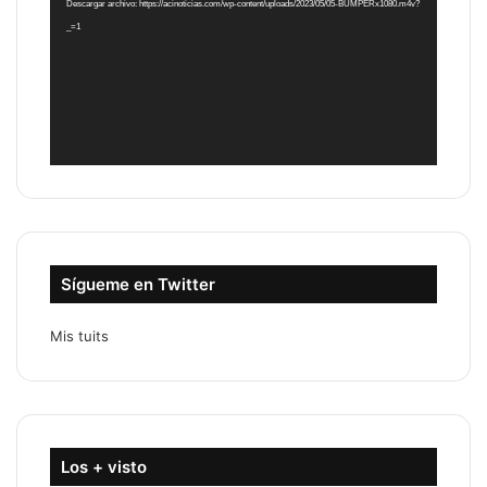
Descargar archivo: https://acinoticias.com/wp-content/uploads/2023/05/05-BUMPERx1080.m4v?
_=1
Sígueme en Twitter
Mis tuits
Los + visto