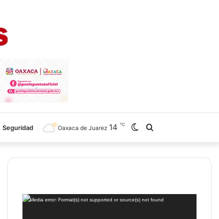
℃
14
Switch
Search
Seguridad
Oaxaca de Juarez
skin
for
Reproductor
Media error: Format(s) not supported or source(s) not found
de
vídeo