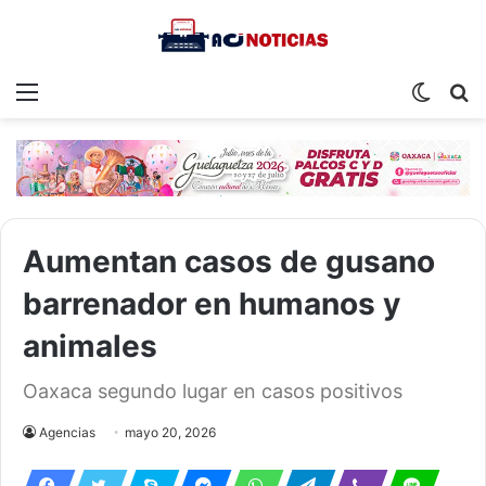
Menu
Switch
S
skin
fo
Aumentan casos de gusano
barrenador en humanos y
animales
Oaxaca segundo lugar en casos positivos
Agencias
mayo 20, 2026