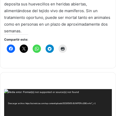
deposita sus huevecillos en heridas abiertas,
alimentándose del tejido vivo de mamíferos. Sin un
tratamiento oportuno, puede ser mortal tanto en animales
como en personas en un plazo de aproximadamente dos
semanas.
Compartir este:
Reproductor
Media error: Format(s) not supported or source(s) not found
de
vídeo
Descargar archivo: https://acinoticias.com/wp-content/uploads/2023/05/05-BUMPERx1080.m4v?_=1